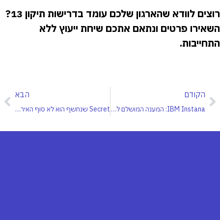
רוצים לוודא שהארגון שלכם עומד בדרישות תיקון 13?
השאירו פרטים ונתאם אתכם שיחת ייעוץ ללא
התחייבות.
הקודם
הבא
IBM Instana: המענה המושלם לאתגרי ניטור ב-OpenShift ו-CI/CD
Secret שנחשף הוא לא סוף האירוע. הוא תחילת החקירה