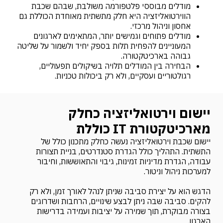
מודלים מבוססי פלטפורמה משולבת, שבהם שכבת
הווירטואליזציה היא חלק מתשתית מאוחדת הכוללת גם
אחסון וניהול מרכזי.
מודלים פתוחים וגמישים יותר, המתאימים לארגונים
המעוניינים להפחית תלות בספק יחיד ולשמור על שליטה
גבוהה בארכיטקטורה.
הבחירה בין המודלים תלויה בשיקולים תפעוליים,
רגולטוריים ועסקיים, ולא רק ביכולות טכניות.
יישום וירטואליזציה כחלק
מארכיטקטורת IT כוללת
יישום שכבת וירטואליזציה נעשה כחלק מתכנון כולל של
התשתית. התהליך כולל הגדרת סטנדרטים, בניית תצורות
עבודה, הגדרת מדיניות זמינות, גיבוי והתאוששות, וחיבור
למערכות ניהול וניטור.
הדגש הוא על יצירת סביבה שניתן לנהל לאורך זמן, ולא רק
להקים. סביבה שבה ניתן לבצע שינויים, הרחבות ושדרוגים
בצורה מבוקרת, תוך שמירה על יציבות ועמידה בדרישות
הארגון.